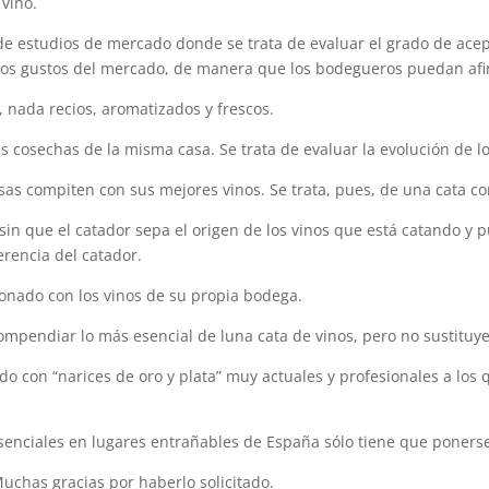
 vino.
e estudios de mercado donde se trata de evaluar el grado de acept
los gustos del mercado, de manera que los bodegueros puedan afina
 nada recios, aromatizados y frescos.
s cosechas de la misma casa. Se trata de evaluar la evolución de lo
as compiten con sus mejores vinos. Se trata, pues, de una cata c
sin que el catador sepa el origen de los vinos que está catando y
erencia del catador.
ionado con los vinos de su propia bodega.
ompendiar lo más esencial de luna cata de vinos, pero no sustituy
do con “narices de oro y plata” muy actuales y profesionales a lo
senciales en lugares entrañables de España sólo tiene que ponerse
uchas gracias por haberlo solicitado.