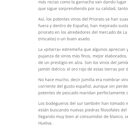
más recias como la garnacha van dando lugar a 
que sigue sorprendiendo por su calidad, tanto
Así, los potentes vinos del Priorato se han su
fuera y dentro de España), han mejorado susta
priorato en los alrededores del mercado de La
(níscalos) o un buen asado.
La «pitarra» extremeña que algunos aprecian 
pujanza de vinos más finos, mejor elaborados,
de un prestigio en alza. Son los vinos del ja
jamón ibérico; el oro rojo de estas tierras por 
No hace mucho, decir Jumilla era nombrar vino
corriente del gusto español, aunque sin perder
potentes de pescado maridan perfectamente con 
Los bodegueros del sur también han tomado no
están buscando nuevas piedras filosofales del
llegando muy bien al consumidor de blanco, s
Huelva.