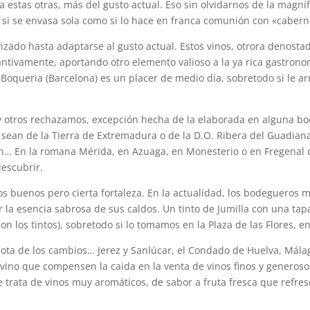
estas otras, más del gusto actual. Eso sin olvidarnos de la magnífi
 si se envasa sola como si lo hace en franca comunión con «cabern
avizado hasta adaptarse al gusto actual. Estos vinos, otrora denos
ntivamente, aportando otro elemento valioso a la ya rica gastron
 Boqueria (Barcelona) es un placer de medio día, sobretodo si le a
y otros rechazamos, excepción hecha de la elaborada en alguna bod
 sean de la Tierra de Extremadura o de la D.O. Ribera del Guadiana
món… En la romana Mérida, en Azuaga, en Monesterio o en Fregenal 
descubrir.
s buenos pero cierta fortaleza. En la actualidad, los bodegueros 
 la esencia sabrosa de sus caldos. Un tinto de Jumilla con una tap
los tintos), sobretodo si lo tomamos en la Plaza de las Flores, en
ta de los cambios… Jerez y Sanlúcar, el Condado de Huelva, Málag
 vino que compensen la caida en la venta de vinos finos y generoso
e trata de vinos muy aromáticos, de sabor a fruta fresca que ref