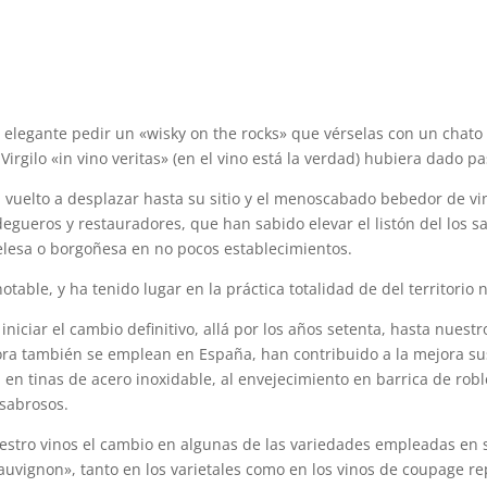
legante pedir un «wisky on the rocks» que vérselas con un chato d
 Virgilo «in vino veritas» (en el vino está la verdad) hubiera dado p
ha vuelto a desplazar hasta su sitio y el menoscabado bebedor de v
degueros y restauradores, que han sabido elevar el listón del los
elesa o borgoñesa en no pocos establecimientos.
table, y ha tenido lugar en la práctica totalidad de del territorio 
iniciar el cambio definitivo, allá por los años setenta, hasta nuest
ora también se emplean en España, han contribuido a la mejora sus
en tinas de acero inoxidable, al envejecimiento en barrica de rob
 sabrosos.
estro vinos el cambio en algunas de las variedades empleadas en 
sauvignon», tanto en los varietales como en los vinos de coupage 