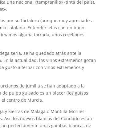
ca una nacional «tempranillo» (tinta del país),
et».
tados por su fortaleza (aunque muy apreciados
omía catalana. Entendérselas con un buen
rrimamos alguna torrada, unos rovellones
ega seria, se ha quedado atrás ante la
. En la actualidad, los vinos extremeños gozan
da gusto alternar con vinos extremeños y
murcianos de Jumilla se han adaptado a la
a de pulpo guisado es un placer (los guisos
 el centro de Murcia.
a y Sierras de Málaga o Montilla-Moriles
s. Así, los nuevos blancos del Condado están
rescan perfectamente unas gambas blancas de