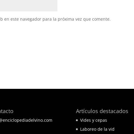
eb en este navegador para la próxima vez que comente.
tacto
Artículos destacados
@enciclopediadelvino.com
Vides y cepas
T ELEGANT TEMPLATES FOR
Laboreo de la vid
MENTOR