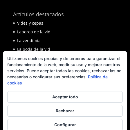
Artículos destacados
Vides y cepas
Laboreo de la vid
La vendimia
La poda de la vid
Enfermedades de la vid
Utilizamos cookies propias y de terceros para garantizar el
funcionamiento de la web, medir su uso y mejorar nuestros
servicios. Puede aceptar todas las cookies, rechazar las no
necesarias o configurar sus preferencias.
Política de
Colaboradores
cookies
Editorial Adarve
Aceptar todo
Rechazar
Configurar